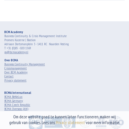
BCM Academy
Business Continuity & Crisis Management Institute
Promers Kazerne | Bastion
Adriaan Dortsmanplein 3 - 1411 RC Naarden Vesting
T +31 (0)85 - 020 1569
ps@bcmacademy.nl
Over BCMA
Business Continuity Management
Crisismanagement
Over BCM Academy
Contact
Privacy statement
BCMA International
BCMA BeNeLux
BCMA Germany
BCMA Czech Republic
BCMA Overseas (AN)
Om deze website goed te kunnen laten functioneren, maken wij
gebruik van cookies. Lees ons
Privacy statement
voor meer informatie.