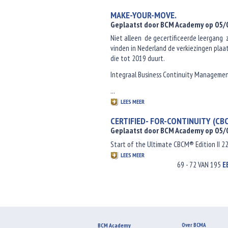
MAKE-YOUR-MOVE.
Geplaatst door BCM Academy op 05
Niet alleen de gecertificeerde leergang z
vinden in Nederland de verkiezingen pla
die tot 2019 duurt.
Integraal Business Continuity Manageme
...
LEES MEER
CERTIFIED- FOR-CONTINUITY (CB
Geplaatst door BCM Academy op 05
Start of the Ultimate CBCM® Edition II 2
LEES MEER
69 - 72 VAN 195
E
BCM Academy
Over BCMA