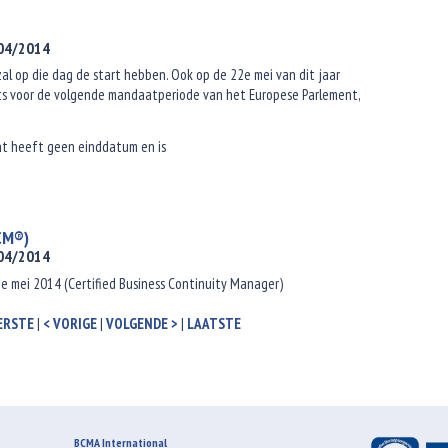
/04/2014
al op die dag de start hebben. Ook op de 22e mei van dit jaar
ats voor de volgende mandaatperiode van het Europese Parlement,
nt heeft geen einddatum en is
CM®)
/04/2014
2e mei 2014 (Certified Business Continuity Manager)
ERSTE
|
< VORIGE
|
VOLGENDE >
|
LAATSTE
BCMA International