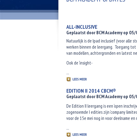
ALL-INCLUSIVE
Geplaatst door BCM Academy op 05
Natuurlijk is de Ipad inclusief (voor al
werken binnen de leergang. Toegang tot 
van modellen, achtergronden en latest n
Ook de ‘insight-
...
LEES MEER
EDITION II 2014 CBCM®
Geplaatst door BCM Academy op 05
De Edition II leergang is een ‘open inschri
zogenoemde I edities zijn ‘company limited
voor de 15e mei nog in voor deelname en 
...
LEES MEER