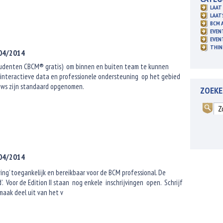
LAAT 
LAAT
BCM 
EVEN
EVEN
THIN
/04/2014
le studenten CBCM® gratis) om binnen en buiten team te kunnen
interactieve data en professionele ondersteuning op het gebied
ews zijn standaard opgenomen.
ZOEK
/04/2014
jving’ toegankelijk en bereikbaar voor de BCM professional. De
’. Voor de Edition II staan nog enkele inschrijvingen open. Schrijf
maak deel uit van het v