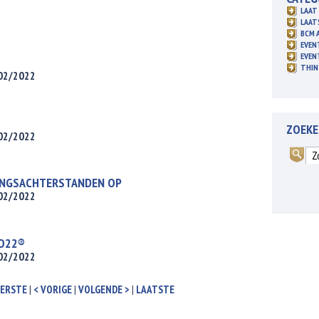
LAAT 
LAAT
BCM 
EVEN
EVEN
THIN
/02/2022
ZOEK
/02/2022
INGSACHTERSTANDEN OP
/02/2022
WO22®
/02/2022
EERSTE
|
< VORIGE
|
VOLGENDE >
|
LAATSTE