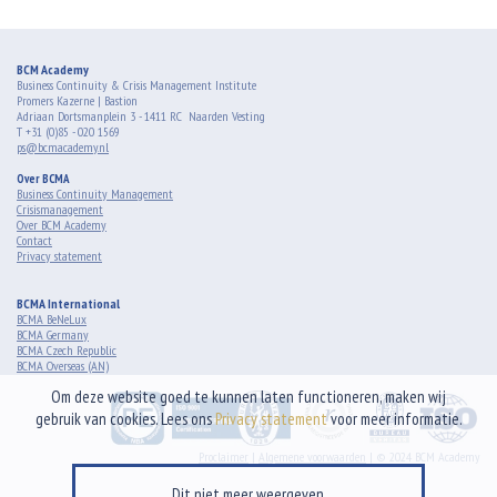
BCM Academy
Business Continuity & Crisis Management Institute
Promers Kazerne | Bastion
Adriaan Dortsmanplein 3 - 1411 RC Naarden Vesting
T +31 (0)85 - 020 1569
ps@bcmacademy.nl
Over BCMA
Business Continuity Management
Crisismanagement
Over BCM Academy
Contact
Privacy statement
BCMA International
BCMA BeNeLux
BCMA Germany
BCMA Czech Republic
BCMA Overseas (AN)
Om deze website goed te kunnen laten functioneren, maken wij
gebruik van cookies. Lees ons
Privacy statement
voor meer informatie.
Proclaimer
|
Algemene voorwaarden
| © 2024 BCM Academy
Dit niet meer weergeven