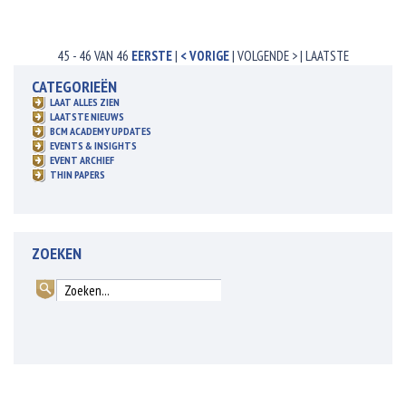
45 - 46 VAN 46
EERSTE
|
< VORIGE
|
VOLGENDE >
|
LAATSTE
CATEGORIEËN
LAAT ALLES ZIEN
LAATSTE NIEUWS
BCM ACADEMY UPDATES
EVENTS & INSIGHTS
EVENT ARCHIEF
THIN PAPERS
ZOEKEN