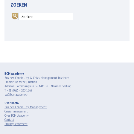
ZOEKEN
BCM Academy
Business Continuity & Crisis Management Institute
Promers Kazerne | Bastion
Adriaan Dortsmanplein 3 - 1411 RC Naarden Vesting
T +31 (0)85 - 020 1569
ps@bcmacademy.nl
Over BCMA
Business Continuity Management
Crisismanagement
Over BCM Academy
Contact
Privacy statement