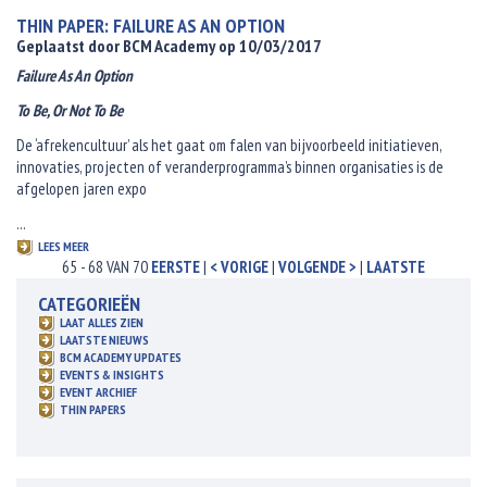
THIN PAPER: FAILURE AS AN OPTION
Geplaatst door BCM Academy op 10/03/2017
Failure As An Option
To Be, Or Not To Be
De ‘afrekencultuur’ als het gaat om falen van bijvoorbeeld initiatieven,
innovaties, projecten of veranderprogramma’s binnen organisaties is de
afgelopen jaren expo
...
LEES MEER
65 - 68 VAN 70
EERSTE
|
< VORIGE
|
VOLGENDE >
|
LAATSTE
CATEGORIEËN
LAAT ALLES ZIEN
LAATSTE NIEUWS
BCM ACADEMY UPDATES
EVENTS & INSIGHTS
EVENT ARCHIEF
THIN PAPERS