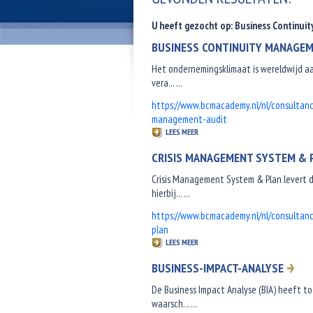
U heeft gezocht op: Business Continuit
BUSINESS CONTINUITY MANAGEM
Het ondernemingsklimaat is wereldwijd aan
vera... ...
https://www.bcmacademy.nl/nl/consultan
management-audit
LEES MEER
CRISIS MANAGEMENT SYSTEM & P
Crisis Management System & Plan levert
hierbij... ...
https://www.bcmacademy.nl/nl/consultan
plan
LEES MEER
BUSINESS-IMPACT-ANALYSE
De Business Impact Analyse (BIA) heeft to
waarsch... ...