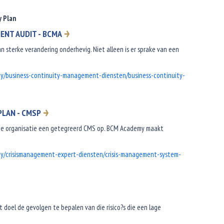
y Plan
ENT AUDIT - BCMA
 sterke verandering onderhevig. Niet alleen is er sprake van een
cy/business-continuity-management-diensten/business-continuity-
LAN - CMSP
 de organisatie een getegreerd CMS op. BCM Academy maakt
cy/crisismanagement-expert-diensten/crisis-management-system-
t doel de gevolgen te bepalen van die risico?s die een lage