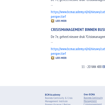
...
https://www.bcmacademy.nl/nl/nieuws/ca
perspectief
LEES MEER
CRISISMANAGEMENT BINNEN BUSI
De 7e, geheel nieuwe druk ?Crisismanageme
...
https://www.bcmacademy.nl/nl/nieuws/ca
perspectief
LEES MEER
11 - 20 VAN 488
E
BCM Academy
Over BCMA
Business Continuity
Business Continuity & Crisis
Management
Management Institute
Crisismanagement
Promers Kazerne | Bastion