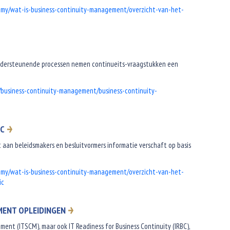
my/wat-is-business-continuity-management/overzicht-van-het-
 ondersteunende processen nemen continueits-vraagstukken een
/business-continuity-management/business-continuity-
IC
t aan beleidsmakers en besluitvormers informatie verschaft op basis
my/wat-is-business-continuity-management/overzicht-van-het-
ic
MENT OPLEIDINGEN
ent (ITSCM), maar ook IT Readiness for Business Continuity (IRBC),