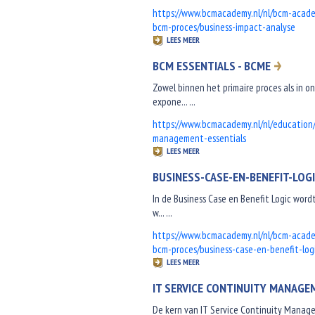
https://www.bcmacademy.nl/nl/bcm-acade
bcm-proces/business-impact-analyse
LEES MEER
BCM ESSENTIALS - BCME
Zowel binnen het primaire proces als in
expone... ...
https://www.bcmacademy.nl/nl/education
management-essentials
LEES MEER
BUSINESS-CASE-EN-BENEFIT-LOG
In de Business Case en Benefit Logic word
w... ...
https://www.bcmacademy.nl/nl/bcm-acade
bcm-proces/business-case-en-benefit-log
LEES MEER
IT SERVICE CONTINUITY MANAGE
De kern van IT Service Continuity Managem