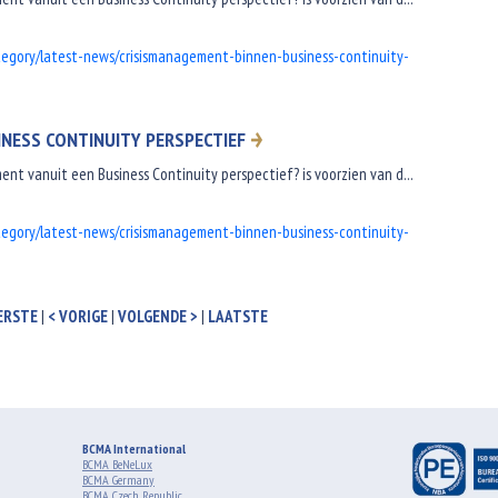
tegory/latest-news/crisismanagement-binnen-business-continuity-
NESS CONTINUITY PERSPECTIEF
nt vanuit een Business Continuity perspectief? is voorzien van d...
tegory/latest-news/crisismanagement-binnen-business-continuity-
ERSTE
|
< VORIGE
|
VOLGENDE >
|
LAATSTE
BCMA International
BCMA BeNeLux
BCMA Germany
BCMA Czech Republic